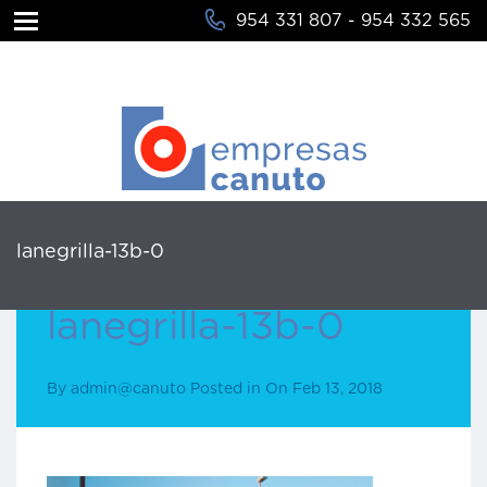
954 331 807 - 954 332 565
lanegrilla-13b-0
lanegrilla-13b-0
By
admin@canuto
Posted in On
Feb 13, 2018