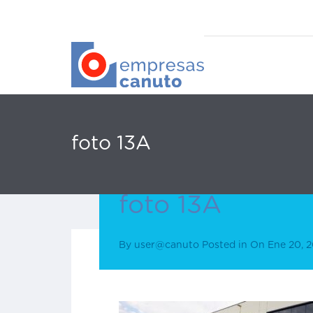
foto 13A
foto 13A
By
user@canuto
Posted in On
Ene 20, 2